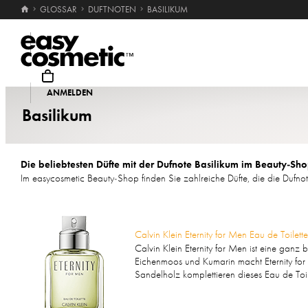
GLOSSAR
DUFTNOTEN
BASILIKUM
Suche
ANMELDEN
MARKEN
PARFUM
PFLEGE
Basilikum
Die beliebtesten Düfte mit der Dufnote Basilikum im Beauty-Sh
Im easycosmetic Beauty-Shop finden Sie zahlreiche Düfte, die die Dufnot
Calvin Klein Eternity for Men Eau de Toilett
Calvin Klein Eternity for Men ist eine gan
Eichenmoos und Kumarin macht Eternity fo
Sandelholz komplettieren dieses Eau de Toile