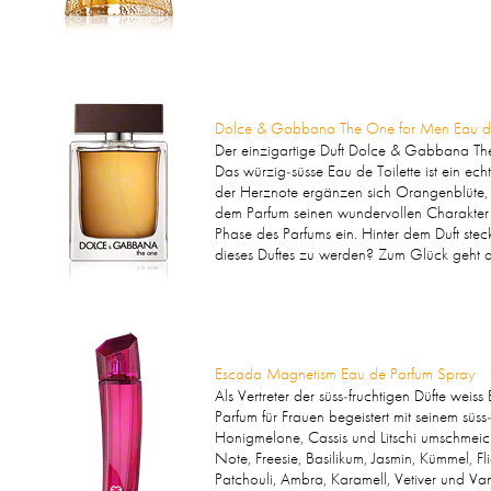
Dolce & Gabbana The One for Men Eau de 
Der einzigartige Duft Dolce & Gabbana The 
Das würzig-süsse Eau de Toilette ist ein ec
der Herznote ergänzen sich Orangenblüte, 
dem Parfum seinen wundervollen Charakter zu
Phase des Parfums ein. Hinter dem Duft stec
dieses Duftes zu werden? Zum Glück geht 
Escada Magnetism Eau de Parfum Spray
Als Vertreter der süss-fruchtigen Düfte w
Parfum für Frauen begeistert mit seinem süs
Honigmelone, Cassis und Litschi umschmeich
Note, Freesie, Basilikum, Jasmin, Kümmel, 
Patchouli, Ambra, Karamell, Vetiver und Van