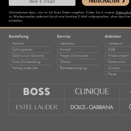
FREISCHALTEN
Informationen dazu, wie wir mit Ihren Daten umgehen, finden Sie in unserer
Datenschu
zu Werbezwecken jederzeit durch eine formlose E-Mail widersprechen, ohne dass hierfü
entstehen.
Bestellung
Service
Anbieter
Versand
Lieferstatus
Impressum
Zahlungsarten
Kontakt
AGB
Geld‑zurück‑Garantie
Fragen & Antworten
Widerrufsrecht
Gratis Rücksendung
Glossar
Datenschutz
Vertrag widerrufen
Batterieentsorgung
Cookies
Presse